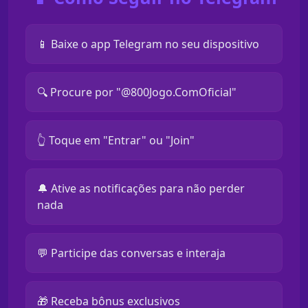
📱 Baixe o app Telegram no seu dispositivo
🔍 Procure por "@800Jogo.ComOficial"
👆 Toque em "Entrar" ou "Join"
🔔 Ative as notificações para não perder
nada
💬 Participe das conversas e interaja
🎁 Receba bônus exclusivos