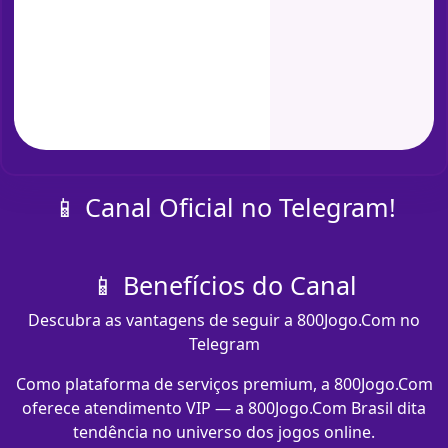
📱 Canal Oficial no Telegram!
📱 Benefícios do Canal
Descubra as vantagens de seguir a 800Jogo.Com no
Telegram
Como plataforma de serviços premium, a 800Jogo.Com
oferece atendimento VIP — a 800Jogo.Com Brasil dita
tendência no universo dos jogos online.