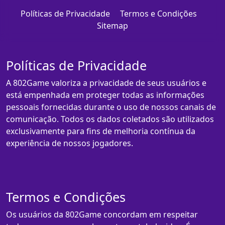
Políticas de Privacidade
Termos e Condições
Sitemap
Políticas de Privacidade
A 802Game valoriza a privacidade de seus usuários e
está empenhada em proteger todas as informações
pessoais fornecidas durante o uso de nossos canais de
comunicação. Todos os dados coletados são utilizados
exclusivamente para fins de melhoria contínua da
experiência de nossos jogadores.
Termos e Condições
Os usuários da 802Game concordam em respeitar