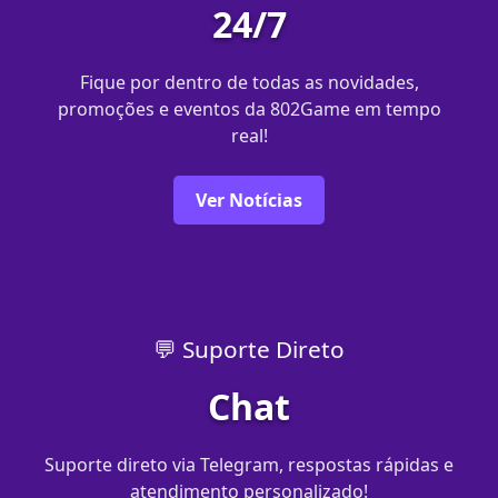
24/7
Fique por dentro de todas as novidades,
promoções e eventos da 802Game em tempo
real!
Ver Notícias
💬 Suporte Direto
Chat
Suporte direto via Telegram, respostas rápidas e
atendimento personalizado!