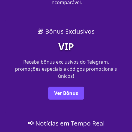
incomparável.
🎁 Bônus Exclusivos
VIP
Receba bônus exclusivos do Telegram,
promoções especiais e códigos promocionais
únicos!
Ver Bônus
📢 Notícias em Tempo Real