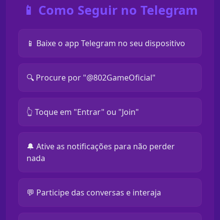
📱 Como Seguir no Telegram
📱 Baixe o app Telegram no seu dispositivo
🔍 Procure por "@802GameOficial"
👆 Toque em "Entrar" ou "Join"
🔔 Ative as notificações para não perder
nada
💬 Participe das conversas e interaja