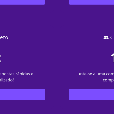
reto
👥 
t
espostas rápidas e
Junte-se a uma com
lizado!
compa
e