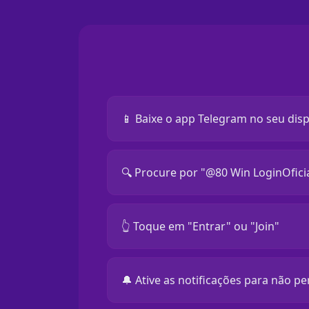
📱 Baixe o app Telegram no seu disp
🔍 Procure por "@80 Win LoginOfici
👆 Toque em "Entrar" ou "Join"
🔔 Ative as notificações para não p