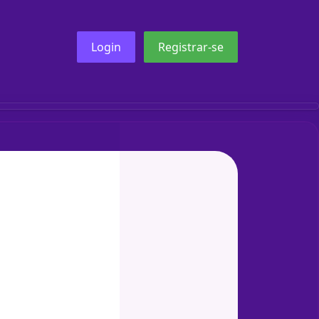
Login
Registrar-se