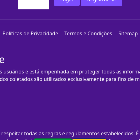
Políticas de Privacidade
Termos e Condições
Sitemap
de
eus usuários e está empenhada em proteger todas as inform
os coletados são utilizados exclusivamente para fins de m
espeitar todas as regras e regulamentos estabelecidos. É