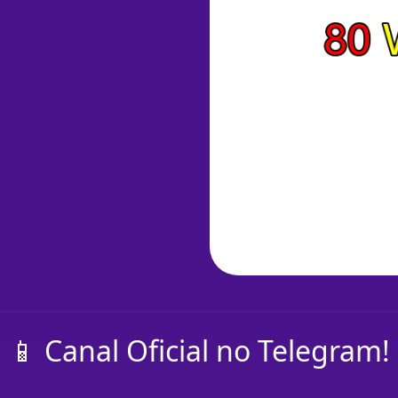
📱 Canal Oficial no Telegram!