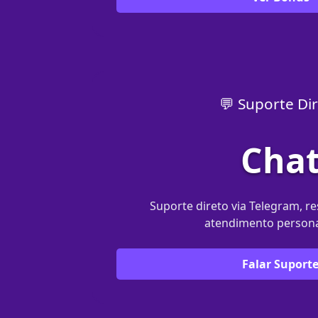
💬 Suporte Di
Cha
Suporte direto via Telegram, r
atendimento persona
Falar Suport