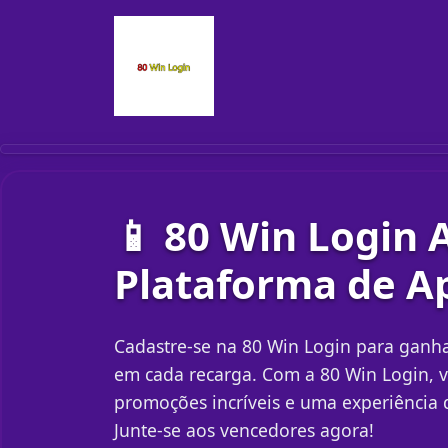
📱 80 Win Login 
Plataforma de A
Cadastre-se na 80 Win Login para ganh
em cada recarga. Com a 80 Win Login, 
promoções incríveis e uma experiência d
Junte-se aos vencedores agora!