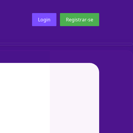
Login
Registrar-se