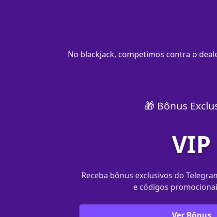
No blackjack, competimos contra o deale
🎁 Bônus Exclu
VIP
Receba bônus exclusivos do Telegra
e códigos promocionai
Ver Bônus