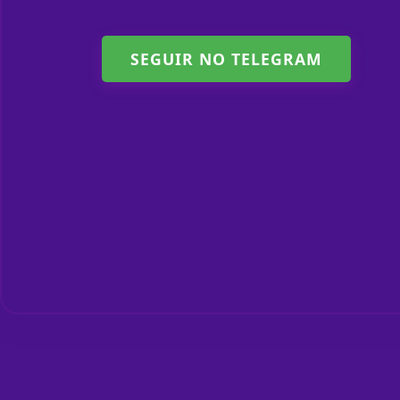
SEGUIR NO TELEGRAM