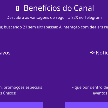
📱 Benefícios do Canal
Descubra as vantagens de seguir a 82X no Telegram
r, buscando 21 sem ultrapassar. A interação com dealers r
sivos
📢 Notí
m, promoções especiais
Fique por dentro d
s únicos!
eventos