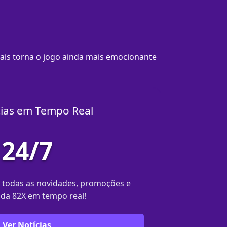
eais torna o jogo ainda mais emocionante
cias em Tempo Real
24/7
e todas as novidades, promoções e
 da 82X em tempo real!
Ver Notícias