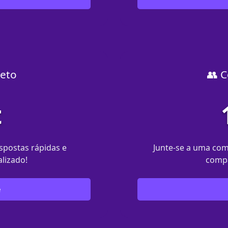
reto
👥 
t
espostas rápidas e
Junte-se a uma com
lizado!
compa
e