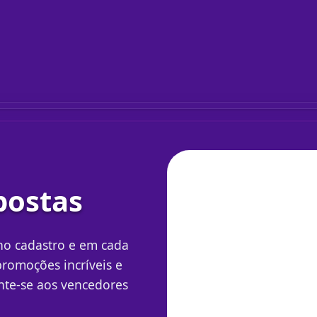
postas
no cadastro e em cada
promoções incríveis e
unte-se aos vencedores