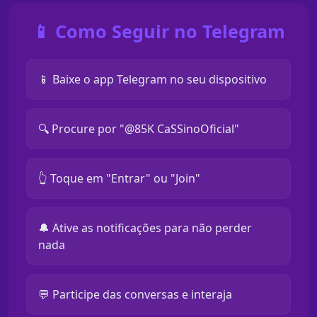
📱 Como Seguir no Telegram
📱 Baixe o app Telegram no seu dispositivo
🔍 Procure por "@85K CaSSinoOficial"
👆 Toque em "Entrar" ou "Join"
🔔 Ative as notificações para não perder
nada
💬 Participe das conversas e interaja