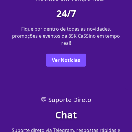
24/7
Fique por dentro de todas as novidades,
promoções e eventos da 85K CaSSino em tempo
real!
Ver Notícias
💬 Suporte Direto
Chat
Suporte direto via Telegram, respostas rápidas e