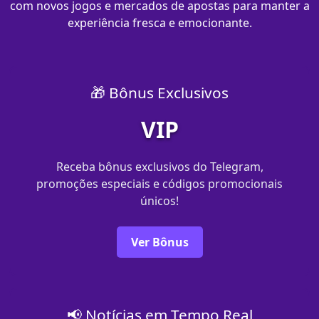
com novos jogos e mercados de apostas para manter a
experiência fresca e emocionante.
🎁 Bônus Exclusivos
VIP
Receba bônus exclusivos do Telegram,
promoções especiais e códigos promocionais
únicos!
Ver Bônus
📢 Notícias em Tempo Real