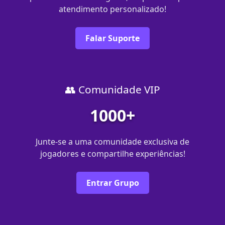
atendimento personalizado!
Falar Suporte
👥 Comunidade VIP
1000+
Junte-se a uma comunidade exclusiva de
jogadores e compartilhe experiências!
Entrar Grupo