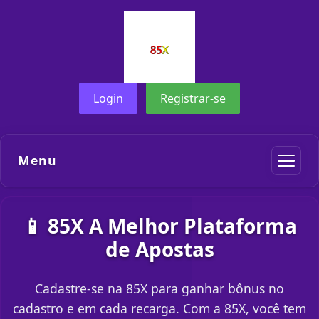
Login
Registrar-se
Menu
📱 85X A Melhor Plataforma
de Apostas
Cadastre-se na 85X para ganhar bônus no
cadastro e em cada recarga. Com a 85X, você tem