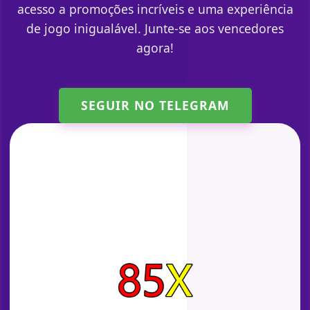
acesso a promoções incríveis e uma experiência
de jogo inigualável. Junte-se aos vencedores
agora!
SEGUIR NO TELEGRAM