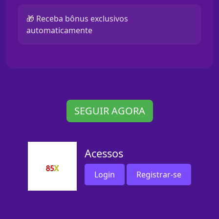
🎁 Receba bônus exclusivos
automaticamente
SEGUIR AGORA
Acessos
Login
Registrar-se