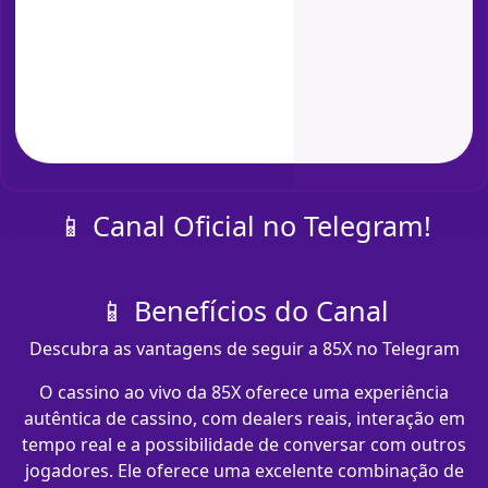
📱 Canal Oficial no Telegram!
📱 Benefícios do Canal
Descubra as vantagens de seguir a 85X no Telegram
O cassino ao vivo da 85X oferece uma experiência
autêntica de cassino, com dealers reais, interação em
tempo real e a possibilidade de conversar com outros
jogadores. Ele oferece uma excelente combinação de