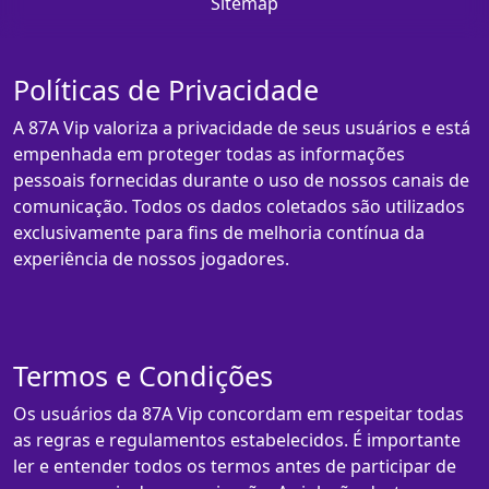
Sitemap
Políticas de Privacidade
A 87A Vip valoriza a privacidade de seus usuários e está
empenhada em proteger todas as informações
pessoais fornecidas durante o uso de nossos canais de
comunicação. Todos os dados coletados são utilizados
exclusivamente para fins de melhoria contínua da
experiência de nossos jogadores.
Termos e Condições
Os usuários da 87A Vip concordam em respeitar todas
as regras e regulamentos estabelecidos. É importante
ler e entender todos os termos antes de participar de