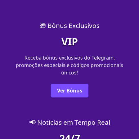
🎁 Bônus Exclusivos
VIP
Receba bônus exclusivos do Telegram,
promoções especiais e códigos promocionais
únicos!
Ver Bônus
📢 Notícias em Tempo Real
24/7