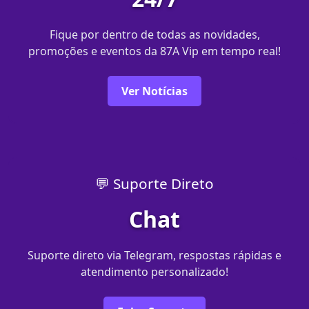
Fique por dentro de todas as novidades,
promoções e eventos da 87A Vip em tempo real!
Ver Notícias
💬 Suporte Direto
Chat
Suporte direto via Telegram, respostas rápidas e
atendimento personalizado!