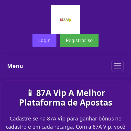
Login
Registrar-se
Menu
📱 87A Vip A Melhor
Plataforma de Apostas
Cadastre-se na 87A Vip para ganhar bônus no
cadastro e em cada recarga. Com a 87A Vip, você