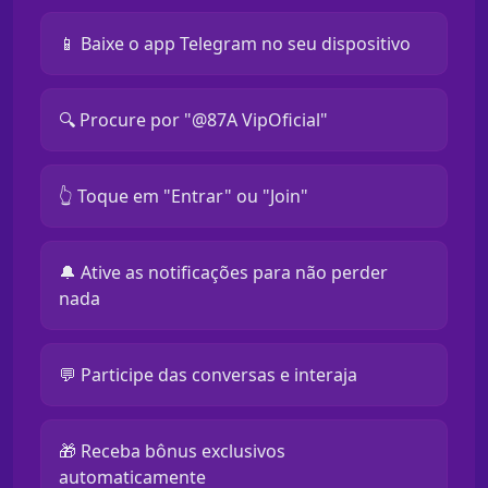
📱 Baixe o app Telegram no seu dispositivo
🔍 Procure por "@87A VipOficial"
👆 Toque em "Entrar" ou "Join"
🔔 Ative as notificações para não perder
nada
💬 Participe das conversas e interaja
🎁 Receba bônus exclusivos
automaticamente