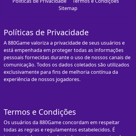
Políticas de Privacidade
Termos e Condições
Sitemap
Políticas de Privacidade
A 880Game valoriza a privacidade de seus usuários e
está empenhada em proteger todas as informações
pessoais fornecidas durante o uso de nossos canais de
comunicação. Todos os dados coletados são utilizados
exclusivamente para fins de melhoria contínua da
experiência de nossos jogadores.
Termos e Condições
Os usuários da 880Game concordam em respeitar
todas as regras e regulamentos estabelecidos. É