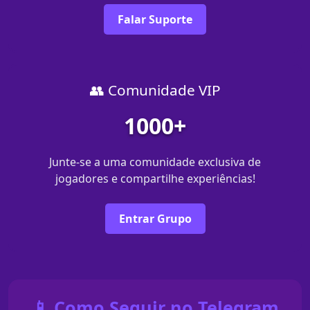
Falar Suporte
👥 Comunidade VIP
1000+
Junte-se a uma comunidade exclusiva de
jogadores e compartilhe experiências!
Entrar Grupo
📱 Como Seguir no Telegram