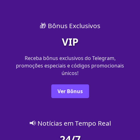
🎁 Bônus Exclusivos
VIP
Receba bônus exclusivos do Telegram,
promoções especiais e códigos promocionais
únicos!
Ver Bônus
📢 Notícias em Tempo Real
24/7