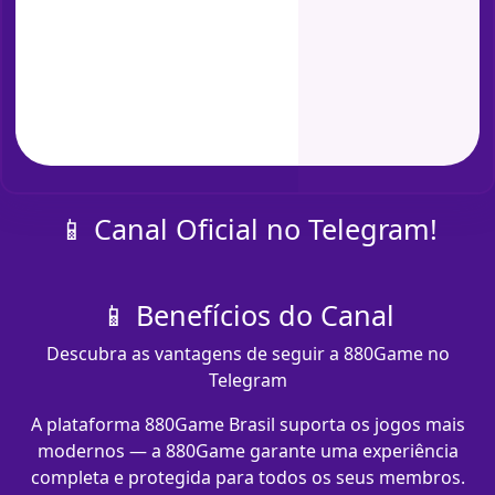
📱 Canal Oficial no Telegram!
📱 Benefícios do Canal
Descubra as vantagens de seguir a 880Game no
Telegram
A plataforma 880Game Brasil suporta os jogos mais
modernos — a 880Game garante uma experiência
completa e protegida para todos os seus membros.