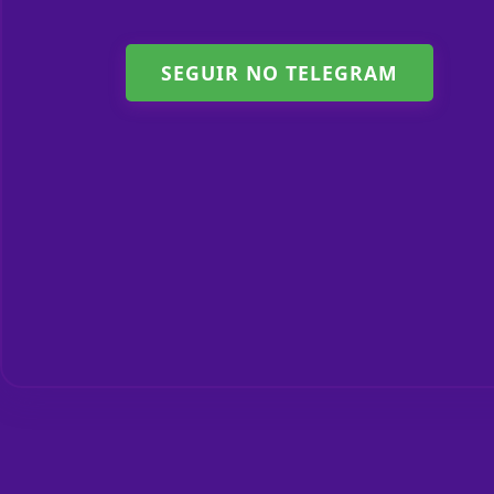
SEGUIR NO TELEGRAM