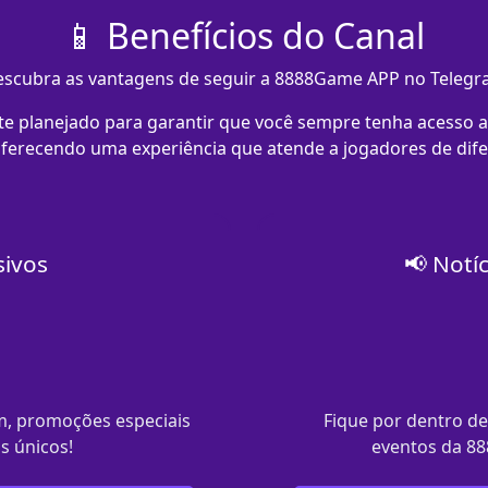
📱 Benefícios do Canal
scubra as vantagens de seguir a 8888Game APP no Teleg
e planejado para garantir que você sempre tenha acesso ao
, oferecendo uma experiência que atende a jogadores de dife
sivos
📢 Notí
m, promoções especiais
Fique por dentro d
s únicos!
eventos da 8