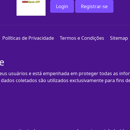
Login
Registrar-se
Políticas de Privacidade
Termos e Condições
Sitemap
de
seus usuários e está empenhada em proteger todas as info
dados coletados são utilizados exclusivamente para fins d