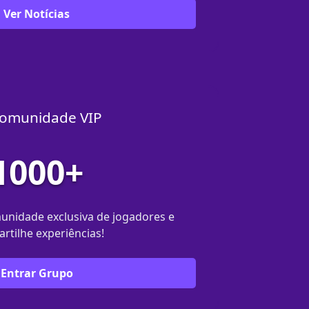
Ver Notícias
Comunidade VIP
1000+
unidade exclusiva de jogadores e
rtilhe experiências!
Entrar Grupo