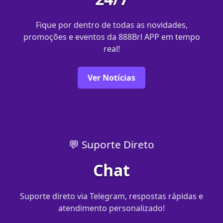
Fique por dentro de todas as novidades,
promoções e eventos da 888Brl APP em tempo
real!
Ver Notícias
💬 Suporte Direto
Chat
Suporte direto via Telegram, respostas rápidas e
atendimento personalizado!