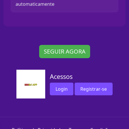
automaticamente
SEGUIR AGORA
Acessos
Login
Registrar-se