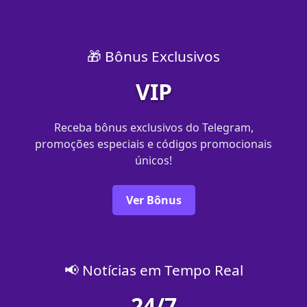
🎁 Bônus Exclusivos
VIP
Receba bônus exclusivos do Telegram,
promoções especiais e códigos promocionais
únicos!
Ver Bônus
📢 Notícias em Tempo Real
24/7