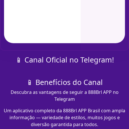
📱 Canal Oficial no Telegram!
📱 Benefícios do Canal
Descubra as vantagens de seguir a 888Brl APP no
Telegram
Um aplicativo completo da 888Brl APP Brasil com ampla
informação — variedade de estilos, muitos jogos e
diversão garantida para todos.