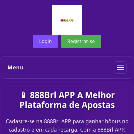
Login
Registrar-se
Menu
📱 888Brl APP A Melhor
Plataforma de Apostas
Cadastre-se na 888Brl APP para ganhar bônus no
cadastro e em cada recarga. Com a 888Brl APP,