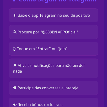
📱 Baixe o app Telegram no seu dispositivo
🔍 Procure por "@888Brl APPOficial"
👆 Toque em "Entrar" ou "Join"
🔔 Ative as notificações para não perder
nada
💬 Participe das conversas e interaja
🎁 Receba bônus exclusivos