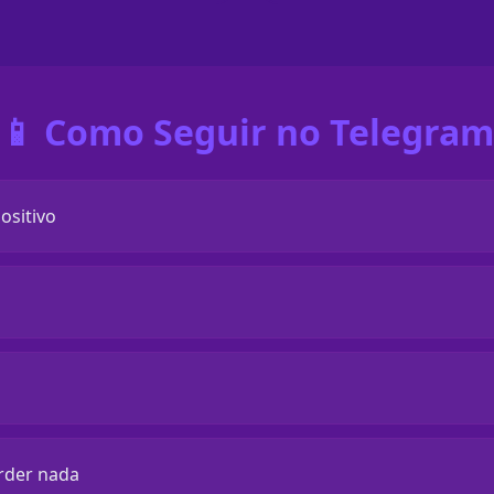
📱 Como Seguir no Telegram
ositivo
erder nada