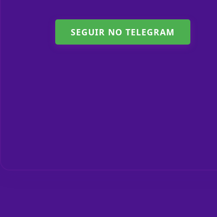
SEGUIR NO TELEGRAM