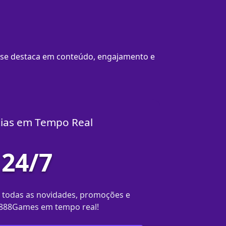
s se destaca em conteúdo, engajamento e
cias em Tempo Real
24/7
e todas as novidades, promoções e
 888Games em tempo real!