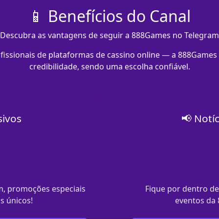
📱 Benefícios do Canal
Descubra as vantagens de seguir a 888Games no Telegram
rofissionais de plataformas de cassino online — a 888Game
credibilidade, sendo uma escolha confiável.
sivos
📢 Notí
m, promoções especiais
Fique por dentro d
s únicos!
eventos da