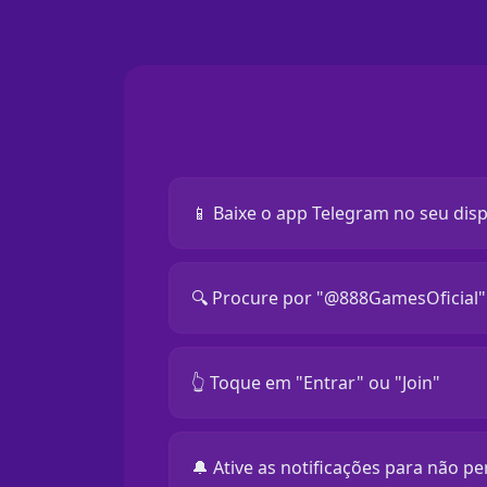
📱 Baixe o app Telegram no seu disp
🔍 Procure por "@888GamesOficial"
👆 Toque em "Entrar" ou "Join"
🔔 Ative as notificações para não p