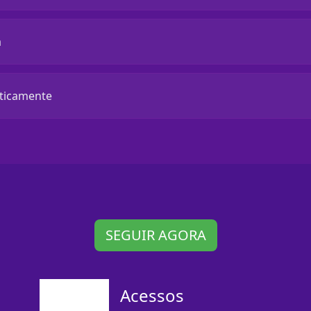
a
aticamente
SEGUIR AGORA
Acessos