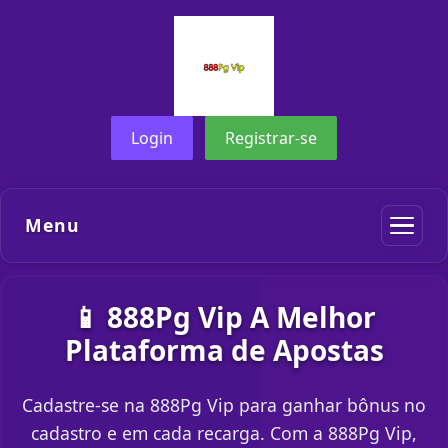
Login
Registrar-se
Menu
📱 888Pg Vip A Melhor
Plataforma de Apostas
Cadastre-se na 888Pg Vip para ganhar bônus no
cadastro e em cada recarga. Com a 888Pg Vip,