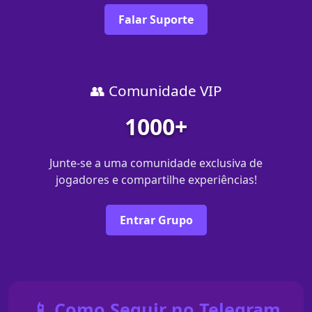
Falar Suporte
👥 Comunidade VIP
1000+
Junte-se a uma comunidade exclusiva de
jogadores e compartilhe experiências!
Entrar Grupo
📱 Como Seguir no Telegram