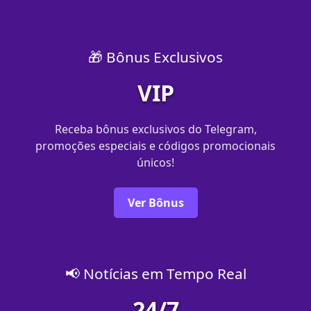
🎁 Bônus Exclusivos
VIP
Receba bônus exclusivos do Telegram,
promoções especiais e códigos promocionais
únicos!
Ver Bônus
📢 Notícias em Tempo Real
24/7