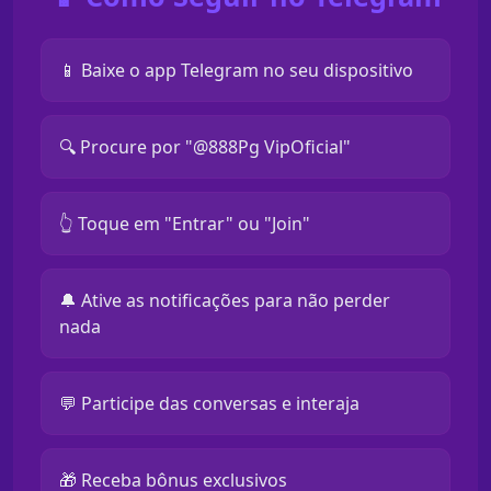
📱 Baixe o app Telegram no seu dispositivo
🔍 Procure por "@888Pg VipOficial"
👆 Toque em "Entrar" ou "Join"
🔔 Ative as notificações para não perder
nada
💬 Participe das conversas e interaja
🎁 Receba bônus exclusivos