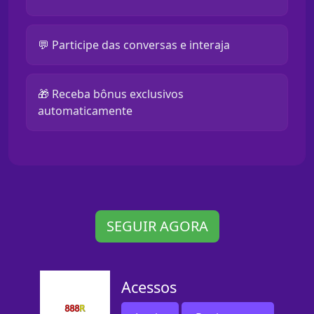
💬 Participe das conversas e interaja
🎁 Receba bônus exclusivos
automaticamente
SEGUIR AGORA
Acessos