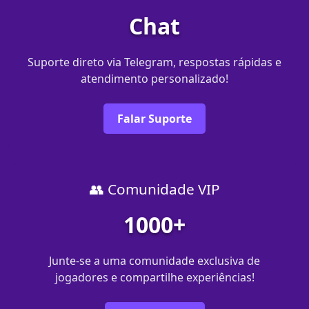
Chat
Suporte direto via Telegram, respostas rápidas e
atendimento personalizado!
Falar Suporte
👥 Comunidade VIP
1000+
Junte-se a uma comunidade exclusiva de
jogadores e compartilhe experiências!