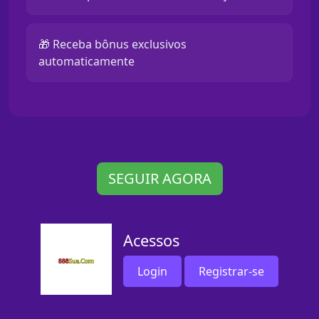
🎁 Receba bônus exclusivos
automaticamente
SEGUIR AGORA
Acessos
Login
Registrar-se