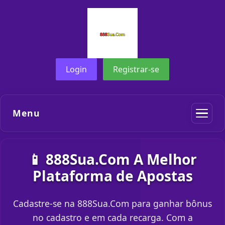
Login
Registrar-se
Menu
📱 888Sua.Com A Melhor
Plataforma de Apostas
Cadastre-se na 888Sua.Com para ganhar bônus
no cadastro e em cada recarga. Com a