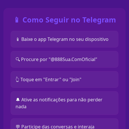
📱 Como Seguir no Telegram
📱 Baixe o app Telegram no seu dispositivo
🔍 Procure por "@888Sua.ComOficial"
👆 Toque em "Entrar" ou "Join"
🔔 Ative as notificações para não perder
nada
💬 Participe das conversas e interaja