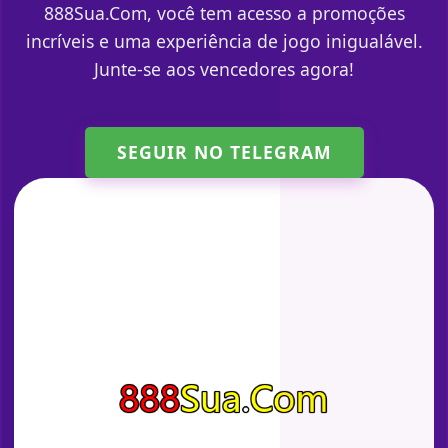
888Sua.Com, você tem acesso a promoções
incríveis e uma experiência de jogo inigualável.
Junte-se aos vencedores agora!
SEGUIR NO TELEGRAM