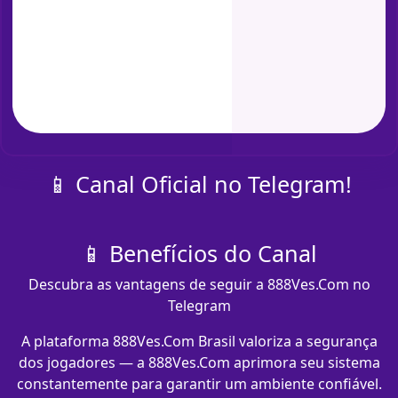
📱 Canal Oficial no Telegram!
📱 Benefícios do Canal
Descubra as vantagens de seguir a 888Ves.Com no
Telegram
A plataforma 888Ves.Com Brasil valoriza a segurança
dos jogadores — a 888Ves.Com aprimora seu sistema
constantemente para garantir um ambiente confiável.