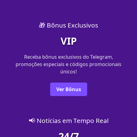
🎁 Bônus Exclusivos
VIP
Receba bônus exclusivos do Telegram,
promoções especiais e códigos promocionais
únicos!
Ver Bônus
📢 Notícias em Tempo Real
24/7