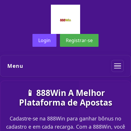
Login
Registrar-se
Menu
📱 888Win A Melhor
Plataforma de Apostas
Cadastre-se na 888Win para ganhar bônus no
cadastro e em cada recarga. Com a 888Win, você