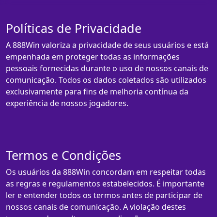
Políticas de Privacidade
A 888Win valoriza a privacidade de seus usuários e está
empenhada em proteger todas as informações
pessoais fornecidas durante o uso de nossos canais de
comunicação. Todos os dados coletados são utilizados
exclusivamente para fins de melhoria contínua da
experiência de nossos jogadores.
Termos e Condições
Os usuários da 888Win concordam em respeitar todas
as regras e regulamentos estabelecidos. É importante
ler e entender todos os termos antes de participar de
nossos canais de comunicação. A violação destes