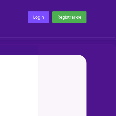
Login
Registrar-se