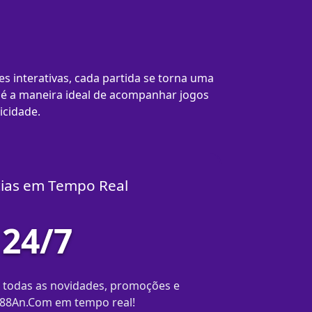
 interativas, cada partida se torna uma
o é a maneira ideal de acompanhar jogos
icidade.
cias em Tempo Real
24/7
e todas as novidades, promoções e
 88An.Com em tempo real!