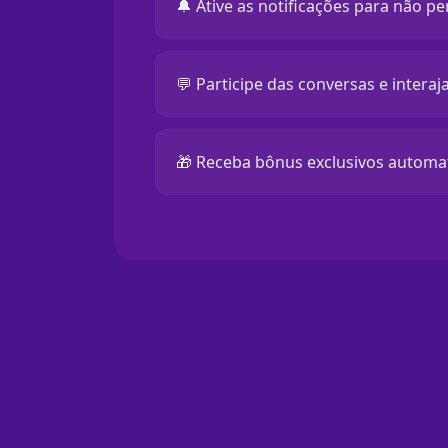
🔔 Ative as notificações para não p
💬 Participe das conversas e interaj
🎁 Receba bônus exclusivos autom