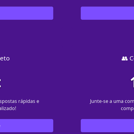
reto
👥 
t
espostas rápidas e
Junte-se a uma com
lizado!
compa
e