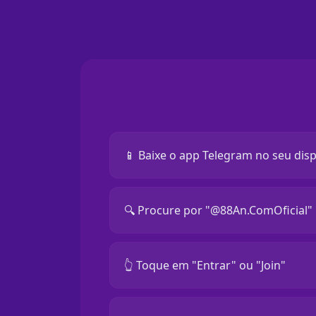
📱 Baixe o app Telegram no seu disp
🔍 Procure por "@88An.ComOficial"
👆 Toque em "Entrar" ou "Join"