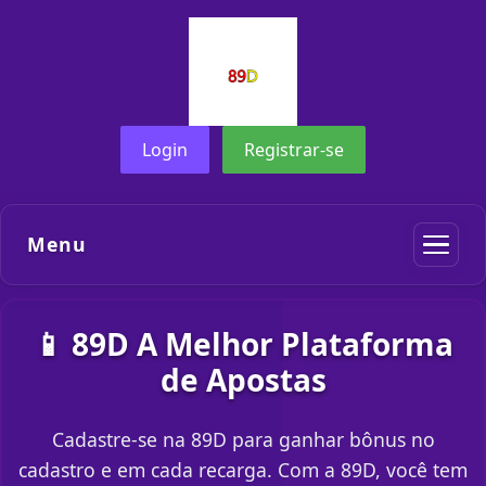
Login
Registrar-se
Menu
📱 89D A Melhor Plataforma
de Apostas
Cadastre-se na 89D para ganhar bônus no
cadastro e em cada recarga. Com a 89D, você tem