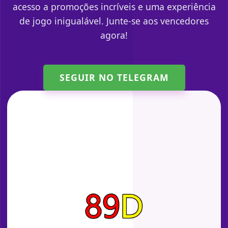
acesso a promoções incríveis e uma experiência
de jogo inigualável. Junte-se aos vencedores
agora!
SEGUIR NO TELEGRAM