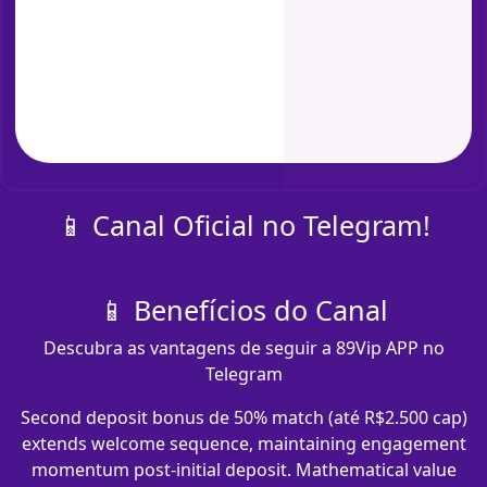
📱 Canal Oficial no Telegram!
📱 Benefícios do Canal
Descubra as vantagens de seguir a 89Vip APP no
Telegram
Second deposit bonus de 50% match (até R$2.500 cap)
extends welcome sequence, maintaining engagement
momentum post-initial deposit. Mathematical value