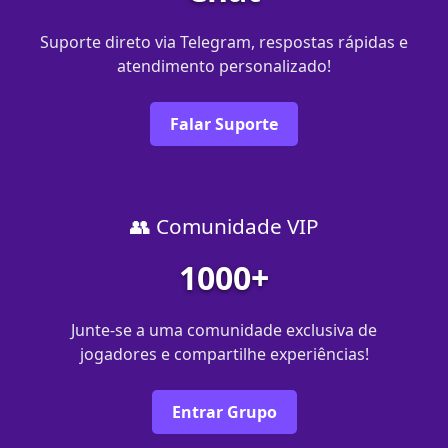
Suporte direto via Telegram, respostas rápidas e
atendimento personalizado!
Falar Suporte
👥 Comunidade VIP
1000+
Junte-se a uma comunidade exclusiva de
jogadores e compartilhe experiências!
Entrar Grupo