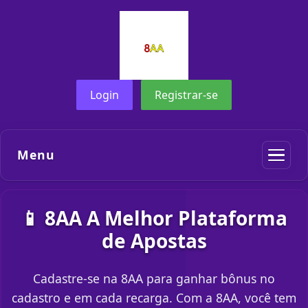
Login
Registrar-se
Menu
📱 8AA A Melhor Plataforma
de Apostas
Cadastre-se na 8AA para ganhar bônus no
cadastro e em cada recarga. Com a 8AA, você tem