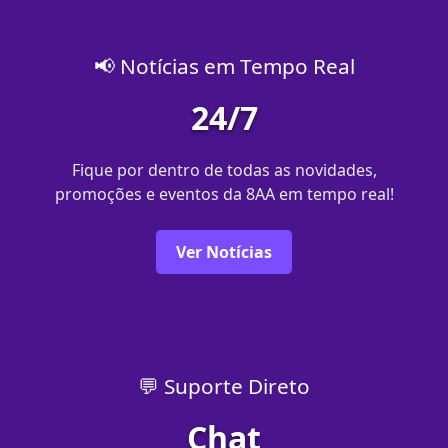
📢 Notícias em Tempo Real
24/7
Fique por dentro de todas as novidades,
promoções e eventos da 8AA em tempo real!
Ver Notícias
💬 Suporte Direto
Chat