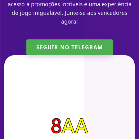
acesso a promoções incríveis e uma experiência
de jogo inigualável. Junte-se aos vencedores
agora!
SEGUIR NO TELEGRAM