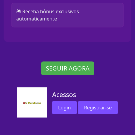
🎁 Receba bônus exclusivos
automaticamente
SEGUIR AGORA
Acessos
Login
Registrar-se