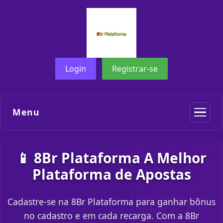
Login
Registrar-se
Menu
📱 8Br Plataforma A Melhor
Plataforma de Apostas
Cadastre-se na 8Br Plataforma para ganhar bônus
no cadastro e em cada recarga. Com a 8Br