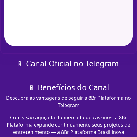
📱 Canal Oficial no Telegram!
📱 Benefícios do Canal
Descubra as vantagens de seguir a 8Br Plataforma no
Telegram
Com visão aguçada do mercado de cassinos, a 8Br
Plataforma expande continuamente seus projetos de
entretenimento — a 8Br Plataforma Brasil inova