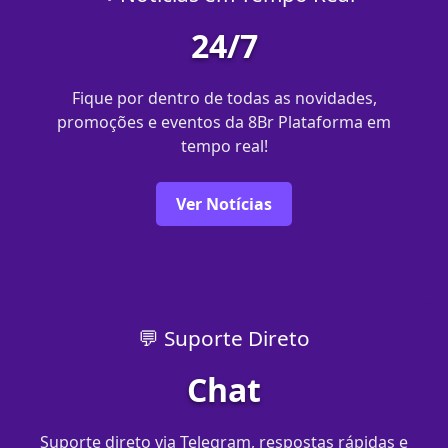
24/7
Fique por dentro de todas as novidades,
promoções e eventos da 8Br Plataforma em
tempo real!
Ver Notícias
💬 Suporte Direto
Chat
Suporte direto via Telegram, respostas rápidas e