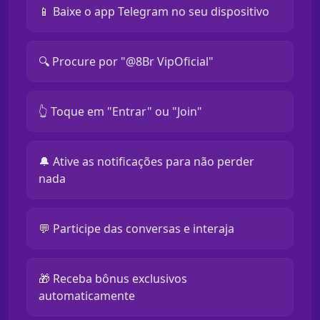
📱 Baixe o app Telegram no seu dispositivo
🔍 Procure por "@8Br VipOficial"
👆 Toque em "Entrar" ou "Join"
🔔 Ative as notificações para não perder
nada
💬 Participe das conversas e interaja
🎁 Receba bônus exclusivos
automaticamente