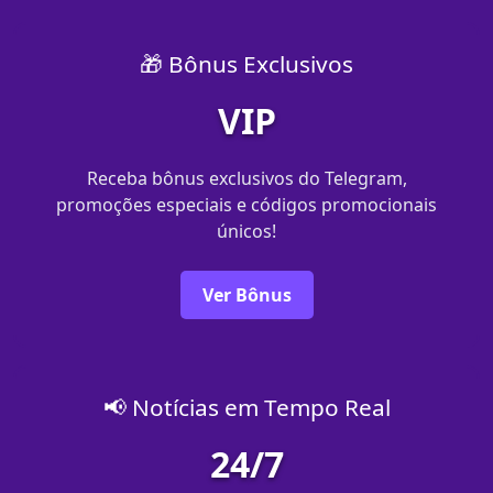
🎁 Bônus Exclusivos
VIP
Receba bônus exclusivos do Telegram,
promoções especiais e códigos promocionais
únicos!
Ver Bônus
📢 Notícias em Tempo Real
24/7