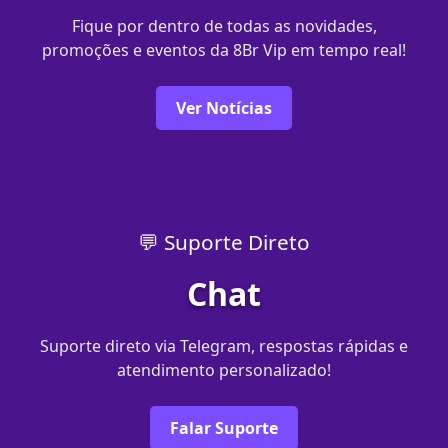
Fique por dentro de todas as novidades,
promoções e eventos da 8Br Vip em tempo real!
Ver Notícias
💬 Suporte Direto
Chat
Suporte direto via Telegram, respostas rápidas e
atendimento personalizado!
Falar Suporte