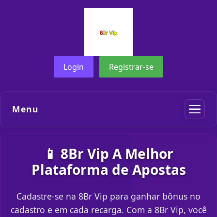
Login
Registrar-se
Menu
📱 8Br Vip A Melhor
Plataforma de Apostas
Cadastre-se na 8Br Vip para ganhar bônus no
cadastro e em cada recarga. Com a 8Br Vip, você