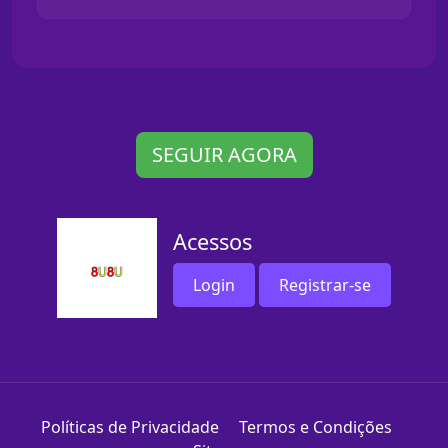
SEGUIR AGORA
Acessos
Login
Registrar-se
Políticas de Privacidade
Termos e Condições