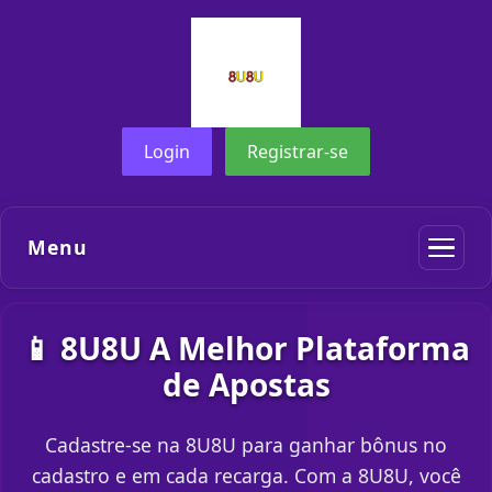
Login
Registrar-se
Menu
📱 8U8U A Melhor Plataforma
de Apostas
Cadastre-se na 8U8U para ganhar bônus no
cadastro e em cada recarga. Com a 8U8U, você