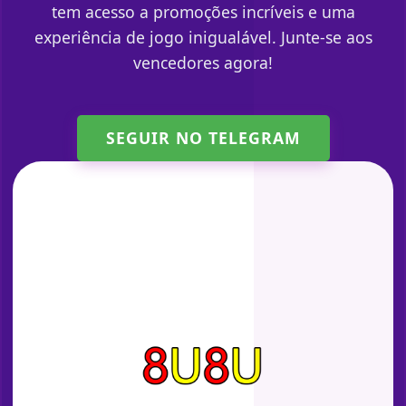
tem acesso a promoções incríveis e uma
experiência de jogo inigualável. Junte-se aos
vencedores agora!
SEGUIR NO TELEGRAM