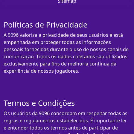
Sitemap
Políticas de Privacidade
A 9096 valoriza a privacidade de seus usuários e está
empenhada em proteger todas as informações
pessoais fornecidas durante o uso de nossos canais de
comunicação. Todos os dados coletados são utilizados
exclusivamente para fins de melhoria contínua da
experiência de nossos jogadores.
Termos e Condições
Os usuários da 9096 concordam em respeitar todas as
regras e regulamentos estabelecidos. É importante ler
e entender todos os termos antes de participar de