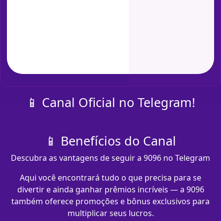
📱 Canal Oficial no Telegram!
📱 Benefícios do Canal
Descubra as vantagens de seguir a 9096 no Telegram
Aqui você encontrará tudo o que precisa para se
divertir e ainda ganhar prêmios incríveis — a 9096
também oferece promoções e bônus exclusivos para
multiplicar seus lucros.