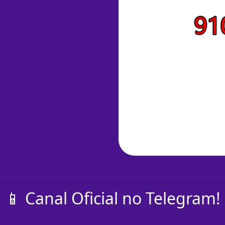
📱 Canal Oficial no Telegram!