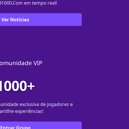
91000.Com em tempo real!
Ver Notícias
Comunidade VIP
1000+
unidade exclusiva de jogadores e
rtilhe experiências!
Entrar Grupo