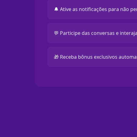
🔔 Ative as notificações para não p
💬 Participe das conversas e interaj
🎁 Receba bônus exclusivos autom