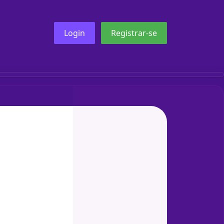
Login
Registrar-se