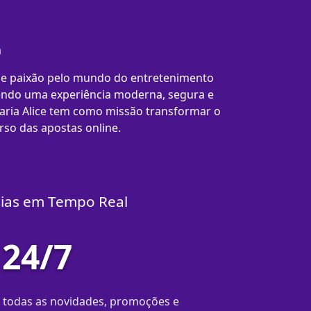
m
ia e paixão pelo mundo do entretenimento
ecendo uma experiência moderna, segura e
aria Alice tem como missão transformar o
rso das apostas online.
cias em Tempo Real
24/7
e todas as novidades, promoções e