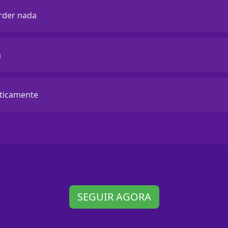
erder nada
a
aticamente
SEGUIR AGORA