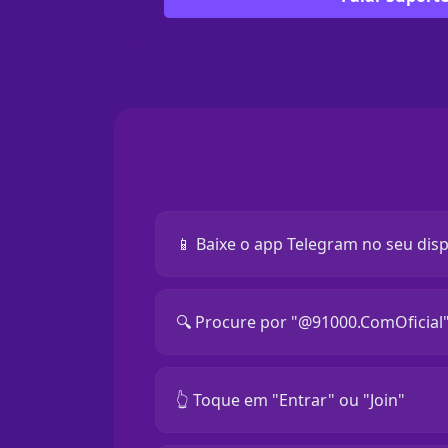
📱 Baixe o app Telegram no seu disp
🔍 Procure por "@91000.ComOficial
👆 Toque em "Entrar" ou "Join"