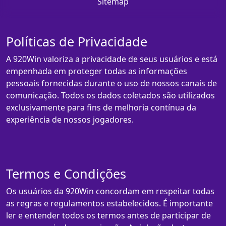
Sitemap
Políticas de Privacidade
A 920Win valoriza a privacidade de seus usuários e está
empenhada em proteger todas as informações
pessoais fornecidas durante o uso de nossos canais de
comunicação. Todos os dados coletados são utilizados
exclusivamente para fins de melhoria contínua da
experiência de nossos jogadores.
Termos e Condições
Os usuários da 920Win concordam em respeitar todas
as regras e regulamentos estabelecidos. É importante
ler e entender todos os termos antes de participar de