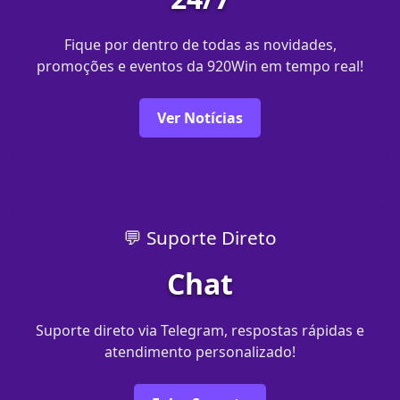
Fique por dentro de todas as novidades,
promoções e eventos da 920Win em tempo real!
Ver Notícias
💬 Suporte Direto
Chat
Suporte direto via Telegram, respostas rápidas e
atendimento personalizado!