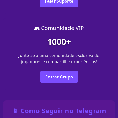
Falar Suporte
👥 Comunidade VIP
1000+
Junte-se a uma comunidade exclusiva de
jogadores e compartilhe experiências!
Entrar Grupo
📱 Como Seguir no Telegram