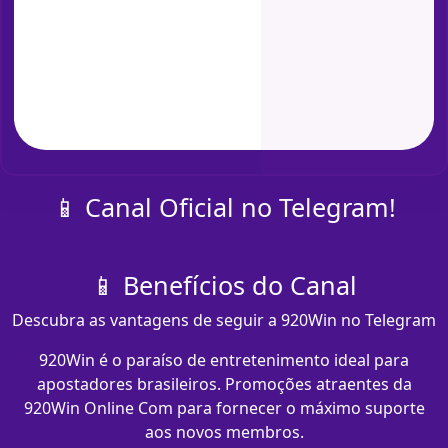
📱 Canal Oficial no Telegram!
📱 Benefícios do Canal
Descubra as vantagens de seguir a 920Win no Telegram
920Win é o paraíso de entretenimento ideal para
apostadores brasileiros. Promoções atraentes da
920Win Online Com para fornecer o máximo suporte
aos novos membros.