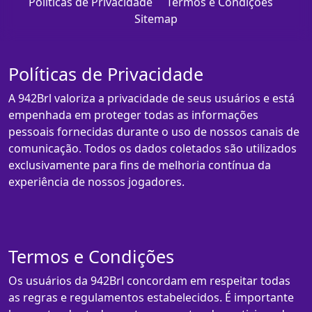
Políticas de Privacidade
Termos e Condições
Sitemap
Políticas de Privacidade
A 942Brl valoriza a privacidade de seus usuários e está
empenhada em proteger todas as informações
pessoais fornecidas durante o uso de nossos canais de
comunicação. Todos os dados coletados são utilizados
exclusivamente para fins de melhoria contínua da
experiência de nossos jogadores.
Termos e Condições
Os usuários da 942Brl concordam em respeitar todas
as regras e regulamentos estabelecidos. É importante