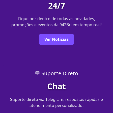
24/7
Fique por dentro de todas as novidades,
promoções e eventos da 942Brl em tempo real!
Ver Notícias
💬 Suporte Direto
Chat
Suporte direto via Telegram, respostas rápidas e
atendimento personalizado!