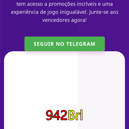
tem acesso a promoções incríveis e uma
experiência de jogo inigualável. Junte-se aos
vencedores agora!
SEGUIR NO TELEGRAM