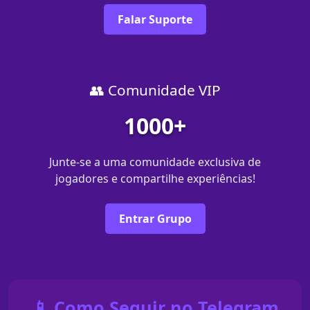
Falar Suporte
👥 Comunidade VIP
1000+
Junte-se a uma comunidade exclusiva de
jogadores e compartilhe experiências!
Entrar Grupo
📱 Como Seguir no Telegram