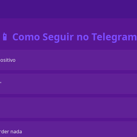
📱 Como Seguir no Telegram
ositivo
"
erder nada