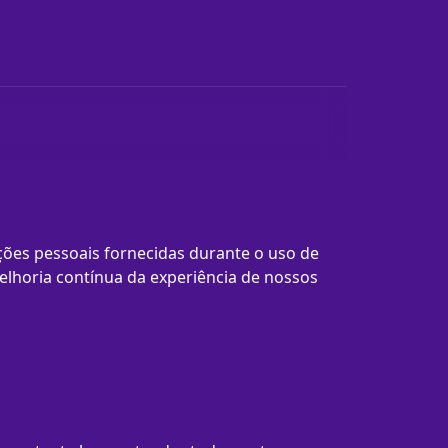
ções pessoais fornecidas durante o uso de
elhoria contínua da experiência de nossos