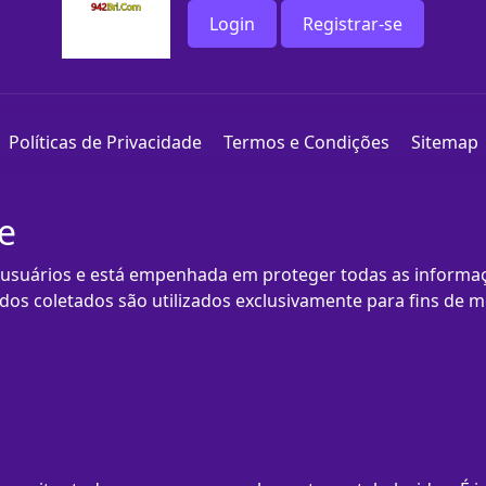
Login
Registrar-se
Políticas de Privacidade
Termos e Condições
Sitemap
de
s usuários e está empenhada em proteger todas as informa
os coletados são utilizados exclusivamente para fins de m