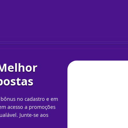
 Melhor
postas
 bônus no cadastro e em
tem acesso a promoções
ualável. Junte-se aos