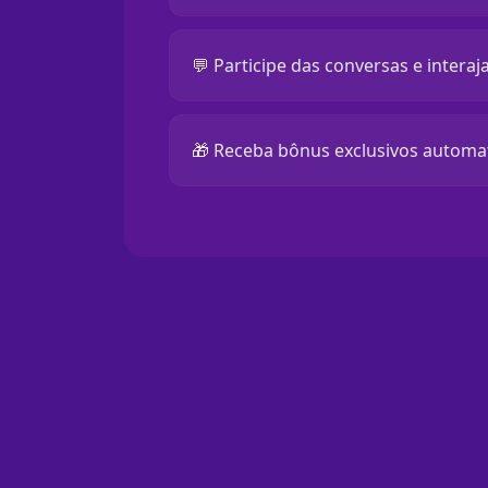
💬 Participe das conversas e interaj
🎁 Receba bônus exclusivos autom