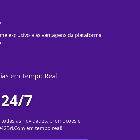
m
me exclusivo e às vantagens da plataforma
os.
cias em Tempo Real
24/7
e todas as novidades, promoções e
942Brl.Com em tempo real!