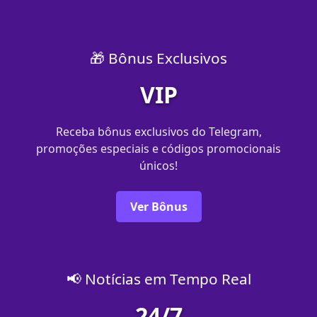
🎁 Bônus Exclusivos
VIP
Receba bônus exclusivos do Telegram,
promoções especiais e códigos promocionais
únicos!
Ver Bônus
📢 Notícias em Tempo Real
24/7