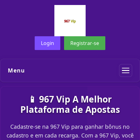
Login
Registrar-se
Menu
📱 967 Vip A Melhor
Plataforma de Apostas
Cadastre-se na 967 Vip para ganhar bônus no
cadastro e em cada recarga. Com a 967 Vip, você