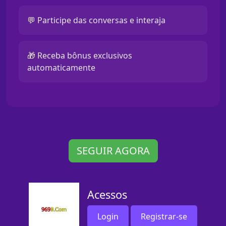
💬 Participe das conversas e interaja
🎁 Receba bônus exclusivos
automaticamente
SEGUIR AGORA
Acessos
Login
Registrar-se