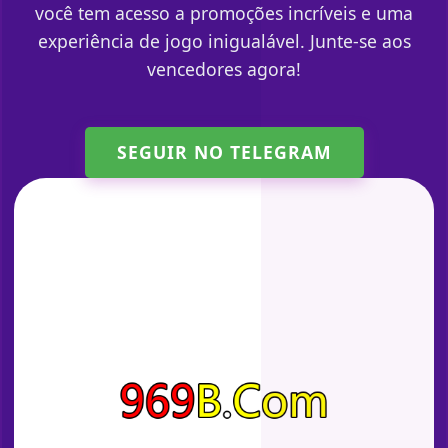
você tem acesso a promoções incríveis e uma
experiência de jogo inigualável. Junte-se aos
vencedores agora!
SEGUIR NO TELEGRAM