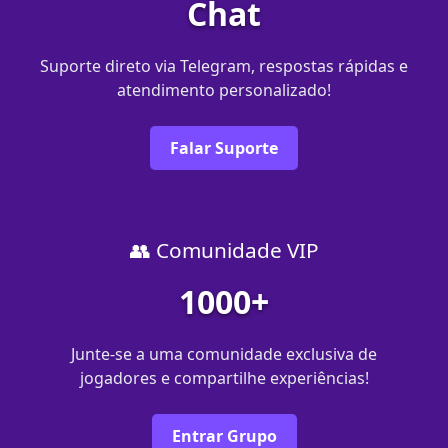
Chat
Suporte direto via Telegram, respostas rápidas e
atendimento personalizado!
Falar Suporte
👥 Comunidade VIP
1000+
Junte-se a uma comunidade exclusiva de
jogadores e compartilhe experiências!
Entrar Grupo