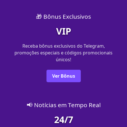
🎁 Bônus Exclusivos
VIP
Receba bônus exclusivos do Telegram,
promoções especiais e códigos promocionais
únicos!
Ver Bônus
📢 Notícias em Tempo Real
24/7