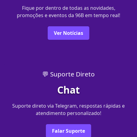
Fique por dentro de todas as novidades,
promoções e eventos da 96B em tempo real!
Ver Notícias
💬 Suporte Direto
Chat
Suporte direto via Telegram, respostas rápidas e
atendimento personalizado!
Falar Suporte