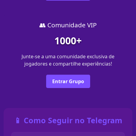
👥 Comunidade VIP
1000+
Junte-se a uma comunidade exclusiva de
jogadores e compartilhe experiências!
Entrar Grupo
📱 Como Seguir no Telegram