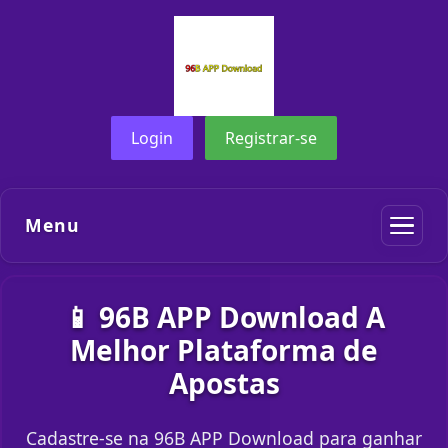
Login
Registrar-se
Menu
📱 96B APP Download A
Melhor Plataforma de
Apostas
Cadastre-se na 96B APP Download para ganhar