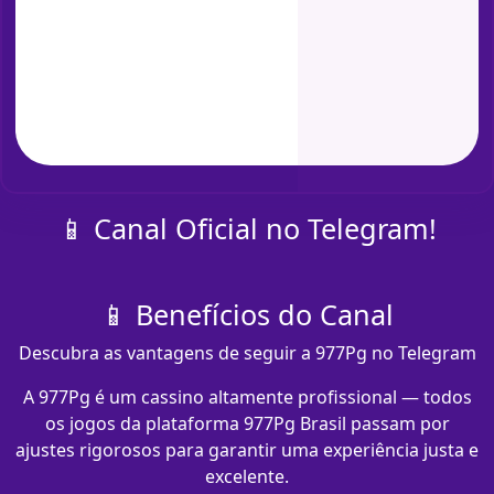
📱 Canal Oficial no Telegram!
📱 Benefícios do Canal
Descubra as vantagens de seguir a 977Pg no Telegram
A 977Pg é um cassino altamente profissional — todos
os jogos da plataforma 977Pg Brasil passam por
ajustes rigorosos para garantir uma experiência justa e
excelente.