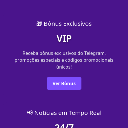
🎁 Bônus Exclusivos
VIP
Receba bônus exclusivos do Telegram,
promoções especiais e códigos promocionais
únicos!
Ver Bônus
📢 Notícias em Tempo Real
24/7