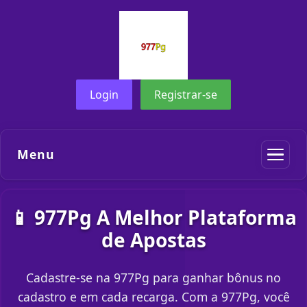
Login
Registrar-se
Menu
📱 977Pg A Melhor Plataforma
de Apostas
Cadastre-se na 977Pg para ganhar bônus no
cadastro e em cada recarga. Com a 977Pg, você