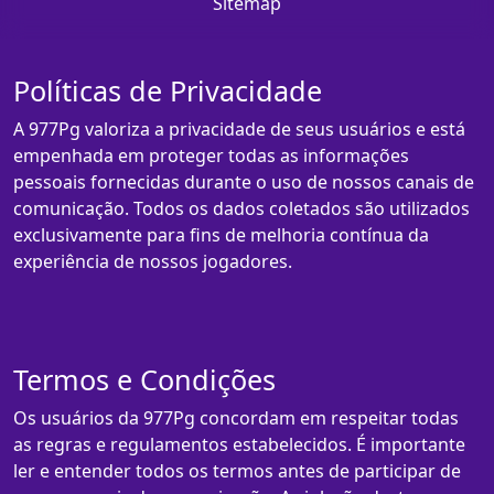
Sitemap
Políticas de Privacidade
A 977Pg valoriza a privacidade de seus usuários e está
empenhada em proteger todas as informações
pessoais fornecidas durante o uso de nossos canais de
comunicação. Todos os dados coletados são utilizados
exclusivamente para fins de melhoria contínua da
experiência de nossos jogadores.
Termos e Condições
Os usuários da 977Pg concordam em respeitar todas
as regras e regulamentos estabelecidos. É importante
ler e entender todos os termos antes de participar de