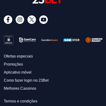
Ofertas especiais
Promoções
Aplicativo móvel
Como fazer login no 23Bet
Melhores Cassinos
Termos e condições