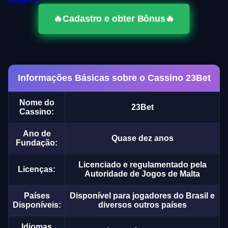
🔥Cadastro e obter Bônus🔥
Informações Básicas sobre o Cassino 23Bet
Nome do
23Bet
Cassino:
Ano de
Quase dez anos
Fundação:
Licenciado e regulamentado pela
Licenças:
Autoridade de Jogos de Malta
Países
Disponível para jogadores do Brasil e
Disponíveis:
diversos outros países
Idiomas