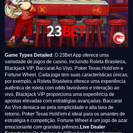
Game Types Detailed
: O 23Bet App oferece uma
variedade de jogos de casino, incluindo Roleta Brasileira,
Blackjack VIP, Baccarat Ao Vivo, Poker Texas Hold'em e
Fortune Wheel. Cada jogo tem suas características únicas;
por exemplo, a Roleta Brasileira oferece uma experiência
autêntica de roleta com odds favoráveis e interação ao
vivo. Blackjack VIP proporciona uma experiência de
apostas elevadas com estratégias avançadas. Baccarat
Ao Vivo destaca-se pela simplicidade e alta taxa de
retorno. Poker Texas Hold'em é ideal para os amantes de
estratégia e competição. Fortune Wheel é um jogo de azar
emocionante com grandes prêmios.
Live Dealer