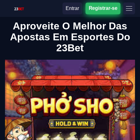
Entrar
Registrar-se
Aproveite O Melhor Das
Apostas Em Esportes Do
23Bet